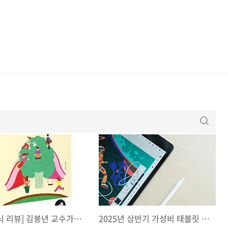
해
[아이의 뇌 리뷰] 김붕년 교수가 전하는 뇌과학 육아 4대 원칙 – 생각·정서·실행 지능 키우기
2025년 상반기 가성비 태블릿 추천 TOP 5｜영상 시청, 필기, 전자책까지 OK!