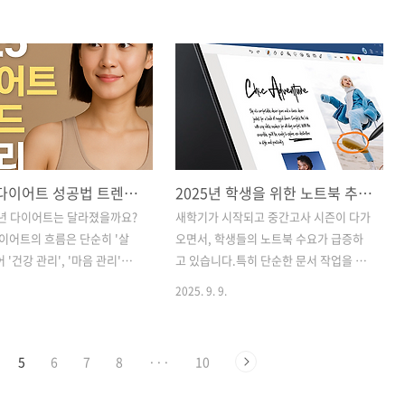
판사 아울북에서 출간된 이다희
을까?”정부는 바로 이러한 고민에서 출발
,《읽기로 시작해 쓰기로 완
한 새로운 지원 제도를 구상하고 있습니
등 첫 문해력신문》은 초등학생
다. 저 또한 처음 우리아이 자립펀드에 대
 학부모라면 반드시 주목해야
한 소식을 들었을 때, '어서 가입해야지!'
 ✅ 책 소개제목 : 읽기로 시
했었는데, 모종의 이유로 아직 실행되고
 완성하는 초등 첫 문해력신
있는 정부 정책은 아닙니다. 그래서 왜 아
이다희출판사 : 아울북출간일-
직 실행이 되고 있지 않은지, 실행이 된다
력 신문 _ 2024년 7월 출간-
면 저희 같은 부모에게 어떤 이득이 있고
2025년 다이어트 성공법 트렌드 총정리
2025년 학생을 위한 노트북 추천: 필기 가능한 터치펜 노트북 BEST 5
력 신문 2 _ 2024년 12월 출
좋은 것인지 함께 알아보겠습니다. 💡 우
 문해력 신문 3 _ 2025년 7월
리아이자립펀드란?우리아이자립펀드는
25년 다이어트는 달라졌을까요?
새학기가 시작되고 중간고사 시즌이 다가
 저자: 이다희경력: 13년간
정부가 준비 중인 미성년 아동·청소년의
 다이어트의 흐름은 단순히 '살
오면서, 학생들의 노트북 수요가 급증하
직 생활을 하며 수많은 아이
자산 형성 지원을 위한 정책형 펀드입니
 '건강 관리', '마음 관리'까
고 있습니다.특히 단순한 문서 작업을 넘
다.즉, 아이가 출생한 순간부..
 있습니다. 이제는 무작정 굶
어서, 강의 중 필기를 하거나 문제 풀이 과
2025. 9. 9.
인 방법을 사용하는 것이 트
정을 직접 써야 하는 경우가 많아지면서,
니다. 대신, 몸과 마음의 균형
터치펜을 지원하는 노트북이 크게 주목받
 지속 가능한 라이프스타일을
고 있습니다.오늘은 2025년 상반기 기준,
5
6
7
8
···
10
으로 변화하고 있습니다. 오
필기 가능한 터치스크린 노트북 중에서도
5년 최신 다이어트 트렌드를 함
가성비와 성능을 모두 만족시키는 제품 5