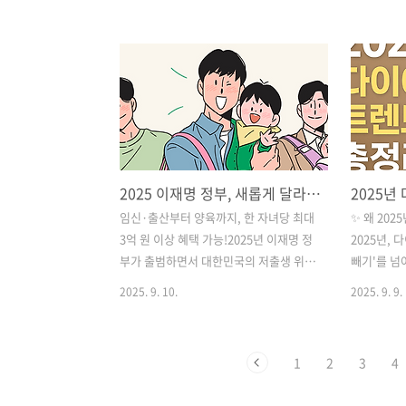
인상과 금리 부담이 겹쳐 지출 구조를 재
이번에 출
설계하지 않으면 버티기 힘든 상황입니
작가의 신간
다.이번 글에서는 고정지출 관리 전략을
성하는 초
카테고리별로 정리해드립니다.특히, 제
자녀를 둔
경험도 곁들여 “작은 절약 습관”이 어떻
할 책입니다.
게 현실적으로 도움이 되는지도 말씀드릴
작해 쓰기로
게요. ✅ 고정지출부터 잡아야 진짜 ‘절
문저자 : 
약’이다1. 고정지출 항목 총정리: 내 돈은
초등 첫 문해
2025 이재명 정부, 새롭게 달라진 육아 정책 총정리
어디로 사라지고 있을까?고정지출이란
초등 첫 문해
매달 일정하게 빠져나가는 항목을 말합니
간- 초등 첫
임신·출산부터 양육까지, 한 자녀당 최대
✨ 왜 20
다.가장 흔한 항목은 다음과 같습니다.항
16일 출간
3억 원 이상 혜택 가능!2025년 이재명 정
2025년,
목평균 금액 (1인 기준)설명주거비 (월세,
초등학교 교
부가 출범하면서 대한민국의 저출생 위기
빼기'를 넘어
관리비)약 60~100만원수도권 원룸 ..
들과 학..
극복을 위한 파격적인 육아 지원 정책이
지 확장되고
2025. 9. 10.
2025. 9. 9.
발표되었습니다. 임신, 출산, 양육, 교육,
거나 극단적
주거 등 전 생애에 걸쳐 부모와 자녀를 위
렌드가 아닙
한 실질적인 지원을 강화하는 것이 핵심
을 맞추며
1
2
3
4
입니다. 단순히 현금 지원을 늘리는 것을
만드는 방향
넘어, 육아휴직을 보장하고, 난임 부부를
늘은 202