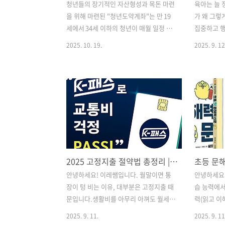
청년들의 장기적인 자산형성과 목돈 마련
육아는 늘 
을 위해 마련된 "청년도약계좌"는 만 19
가 왜 그렇
세에서 34세 이하의 청년이 매월 일정 금
집중하고 
액을 납입하면서 정부 기여금과 세제혜택
죠. 가정에
2025. 10. 19.
2025. 9. 12
을 함께 받을 수 있는 정책형 금융상품입
육이란 참 
니다. 5년(60개월) 동안 꾸준히 납입하면
장에서 15
이자와 정부 기여금까지 더해져 일반 적
비추어 볼 
금 대비 높은 수익 효과를 누릴 수 있어,
제를 이해하
자립 준비 중이거나 중장기 재정 계획을
필수적입니다
세우는 청년들에게 매우 유리한 선택지입
달만으로는 
니다.청년도약계좌 자세히 보기👆✅ 신청
제들이 많기
방법 먼저 온라인 신청 방법입니다. 해당
학년 딸을 
계좌는 은행연합회 및 세부 취급기관(은
변화무쌍한 
2025 고정지출 절약법 총정리 | 생활비 아끼는 실천 가이드
행) 앱 또는 인터넷뱅킹을 통해 가입이 가
체 아이의 
능하며, 가입 신청 전에 본인이 가입 자격
까?'라는 
안녕하세요! 이레쌤입니다. 월말이면 통
안녕하세요,
을 갖추었는지 확인해야 합니다. 가입 신
김붕년 교수
장이 텅 비는 이유, 대부분은 고정지출 때
습 능력에서
청 시 연령, 소득, 가구소득 등의 조건을
한 과학적
문입니다.생활비를 아무리 아껴도 월세,
력(읽고 이
입력하고, 은행이 요구하는 서..
다. 국내 
통신비, 보험료 같은 고정비가 크다면 돈
근 교육계에
2025. 9. 11.
2025. 9. 11
발..
은 절대 모이지 않습니다.2025년은 물가
러야 할 힘