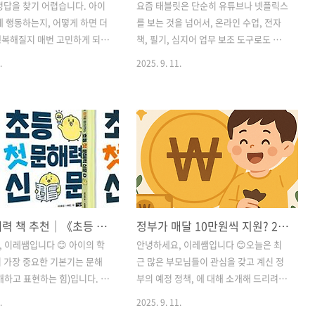
정답을 찾기 어렵습니다. 아이
요즘 태블릿은 단순히 유튜브나 넷플릭스
게 행동하는지, 어떻게 하면 더
를 보는 것을 넘어서, 온라인 수업, 전자
행복해질지 매번 고민하게 되
책, 필기, 심지어 업무 보조 도구로도 활용
서 뿐만 아니라 학교에서도 교
되고 있습니다.하지만 고성능 태블릿은
.
2025. 9. 11.
어려운 일입니다. 초등교육 현
가격이 부담스럽기 마련이죠. 그래서 오
년간 아이들을 지도해온 경험을
늘은 2025년 상반기 기준, 성능 대비 가격
때, 아이들의 행동과 정서적 문
이 뛰어난 ‘가성비 태블릿’ 5종을 소개해
는 데 있어 뇌과학적 관점은
드릴게요! 🏆 1. 샤오미 패드 6 (Xiaomi
. 단순히 훈육이나 지식 전
Pad 6)📅 출시일: 2023년 하반기🔋 저장
해결할 수 없는 복합적인 문
용량 및 가격대:6GB RAM / 128GB 저장
 때문입니다. 특히 초등학교 1
공간: 약 35만 원8GB RAM / 256GB 저
키우고 있는 부모로서, 아이의
장 공간: 약 40만 원 👍🏻 장점: ✔️ 11인치
감정과 행동을 마주하며 '대
2.8K 고해상도 디스플레이 ✔️ 스냅드래곤
초등 문해력 책 추천｜《초등 첫 문해력 신문》으로 읽기·쓰기 훈련 완성
정부가 매달 10만원씩 지원? 2025 우리아이자립펀드로 최대 5천만 원 만드는 법💡
머릿속에는 무엇이 들어 있을
870 칩셋으로 빠른 반응속도 ✔️ 4스피커
의문을 끊임없이 던지게 됩니다.
탑재로 영화 감상에 최적🙋🏻‍♀️ 추천 사용
 이레쌤입니다 😊 아이의 학
안녕하세요, 이레쌤입니다 😊오늘은 최
의 저서 는 이러한 질문에 대
자: 영상 소비와 간단한..
 가장 중요한 기본기는 문해
근 많은 부모님들이 관심을 갖고 계신 정
이고 명쾌한 해답을 제시합니
해하고 표현하는 힘)입니다. 최
부의 예정 정책, 에 대해 소개해 드리려고
발달뇌과학의 최고 권위자가 뇌
서는 ‘수학·과학보다 먼저 길
해요. “내 아이가 성인이 될 때, 안정적인
.
2025. 9. 11.
’으로 문해력을 강조하고 있죠.
자산을 갖고 출발할 수 있다면 얼마나 좋