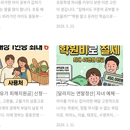
올라가면 아이 공부가 갑자기
초등학생 자녀를 키우다 보면 이런 고민
 말을 많이 합니다. 초등 때
이 생깁니다. “집에서도 꾸준히 공부할 수
도 따라가던 아이도 중등부터
있을까?”“학원 말고 온라인 학습으로도
가 늘어나고, 수행평가와 시험
관리가 될까?”“초등 영어도 집에서 자연
.
2026. 5. 23.
께 챙겨야 합니다.특히 영어,
스럽게 챙길 수 있을까?”“초등 고학년이
번 흐름을 놓치면 다시 따라잡
되기 전에 중등 대비도 조금씩 해야 할
이 걸릴 수 있어 중등 시기에는
까?” 초등 시기에는 많은 양을 공부하는
 습관과 관리가 중요합니다.
것보다 매일 공부하는 습관을 만드는 것
 온라인 학습을 고를 때는 단
이 중요합니다.그래서 초등 온라인 학습
 많은 곳보다, 아이가 실제로
을 선택할 때도 단순히 강의 수만 보기보
있는 구조인지 먼저 확인하는
다, 아이가 꾸준히 따라갈 수 있는 구조인
니다.중학교에 올라가면 아이
지 확인하는 것이 좋습니다.초등 온라인
기 달라집니다. 초등학교 때
학습 선택 기준 4가지첫째, 매일 공부할
[2026 고유가 피해지원금] 신청방법, 지급대상, 1인당 최대 60만원 완벽 정리!
[달라지는 연말정산] 자녀 예체능 학원비도 15% 세액공제 받는다 공제받는 꿀팁 대방출
잘해도 어느 정도 따라갈 수 있
수 있는 일일학습 구조가 있는지 봐야 합
학교부터는 과목 수가 늘고 시
니다.초등학생은 스스로 계획을 세우고
, 고환율, 고물가의 삼중고로
아이를 키우는 집이라면 매달 고정적으로
적으로 시작됩니다.여기에 수행
꾸준히 지키는 일이 아직 어렵기 때문에,
가계의 경제적 부담이 날로 커
나가는 학원비, 정말 무시할 수 없는 부담
평가, 지필고사까지 더해지면
학교 진도에 맞춰 매일 학습할 수 있는 구
다. 이에 정부는 중동전쟁 여
이죠. 피아노, 미술, 태권도, 수영까지...
 모든 학습을 정리하기 어려
성이 도움이 될 수 있습니다. 둘째, ..
복하고 민생 안정을 도모하기
아이가 좋아해서 보내긴 하지만 통장을
.
2026. 1. 31.
6년 고유가 피해지원금 지급을
스쳐 지나가는 교육비를 볼 때마다 한숨