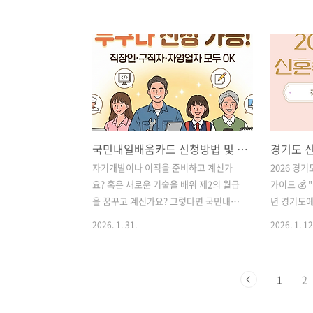
하는 듯한 강아지 캐릭터로, 표정 변화가
확정했습니다
크지 않아도 몸짓으로 감정을 전달함.인
상으로 1인
기요소 : “눕방”, “휴식”, “귀찮음”처럼
이번 지원금
일상에서 자주 쓰는 감정을 귀엽게 표현
사용처까지 
해 공감도가 높음. 이모티콘 이름 / 작가 :
1. 202
DA람쥐 일상편 / 그모이모티콘 스타일 :
유가 피해지
작은 다람쥐 캐릭터를 활용한 캐주얼한
정예산안 
일상형 이모티콘.주요 캐릭터의 특징 : 짧
는 민생 안
국민내일배움카드 신청방법 및 자격 요약 (최대 500만원 + 훈련장려금 받는 법)
은 팔다리와 동그란 얼굴, 과장된 표정으
닌 지역사랑
로 기쁨·당황·피곤함 등을 표현함.인기
트, 선불카
자기개발이나 이직을 준비하고 계신가
2026 경기
요소 : 일상 대화에 바로 넣기 좋은 반응형
지급받을 수
요? 혹은 새로운 기술을 배워 제2의 월급
가이드 💰 
표현이 많고, 작고 빠릿한 동물 캐릭터라
제 활성화
을 꿈꾸고 계신가요? 그렇다면 국민내일
년 경기도에선
귀여움이 강함...
다. 📌 2. 지
배움카드는 선택이 아닌 필수입니다. 올
일, 경기도
2026. 1. 31.
2026. 1. 12
해부터 지원 대상이 더욱 확대되면서, 직
되었습니다.
장인과 구직자뿐만 아니라 자영업자까지
지원과 금
혜택을 받을 수 있게 되었습니다. 5년간
지원합니다.
1
2
최대 500만 원의 훈련비와 매달 지급되는
만 원의 혜택
훈련장려금까지, 놓치면 손해인 국비지원