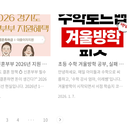
. 소득 하위 70% 국민을 대
이 나오곤 하는데요. 저희 딸도 태권도, 미
당 최대 60만 원까지 지급되는
술, 수영 다 하고 있거든요. 이게 만만치
의 대상과 신청 방법, 그리고
않은 금액이라 가끔은 마음이 찢어집니
한 번에 정리해 드립니다. 📌
다. 그렇다고 하지 말라 할 수 도 없구
6 고유가 피해지원금이란?이번 고
요.2026년부터는 이 예체능 학원비도 연
원금은 2026년 제1회 추가경
말정산에서 '세액공제'를 받을 수 있게 됩
통과에 따라 한시적으로 지급되
니다.기존에는 미취학 아동만 가능했던
정 대책입니다. 현금 입금이 아
혜택이 확대되는 것인데요. 단순히 소득
경기도 신혼부부 2026년 지원 혜택, 결혼 축하금·대출 이자 핵심 정리
초등 수학 겨울방학 공부, 실패 없는 학년별/수준별 추천 리스트
상품권, 신용/체크카드 포인
을 줄여주는 것이 아니라 세금을 직접 깎
드 중 원하는 방식을 선택하여
아주는 '세액공제'라는 점이 핵심입니다.
도 결혼 정책 💍 신혼부부 필수
안녕하세요. 매일 아이들과 수학으로 씨
 있으며, 거주 지역의 지역 경
달라지는 점과 꼭 챙겨야 할 주의사항을
"결혼하면 돈이 생긴다?" 2026
름하고, '수학 강사 엄마, 이레쌤'입니다.
도 돕는 목적으로 설계되었습니
알기 쉽게 정리해 드립니다. 1. 무엇이 달
 현실입니다. 2026년 1월 1
겨울방학이 시작되면서 서점 학습지 코너
원 ..
라지나요? (소득공제 vs..
의 결혼 장려 정책이 대폭 확대
가 붐비기 시작했습니다.하지만 수십 종
.
2026. 1. 7.
 단순한 축하를 넘어 현금성
류의 문제집 앞에서 스마트폰을 켜고 검
융 혜택으로 여러분의 시작을
색만 하다가 한숨 쉬는 학부모님들을 정
 놓치면 손해 보는 최대 수백
말 많이 봅니다. "종류가 너무 많은데 도
3
4
···
10
, 지금 바로 확인하세요. ..
대체 뭘 골라야 하지?""옆집 아이는 최상
위를 푼다는데, 우리 애도 시켜야 하