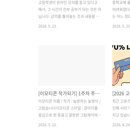
고등학생이 온라인 강의를 듣고 있다고
중학교에 
해서, 그 시간이 전부 공부가 되는 것은 아
어려워졌다는
닙니다. 강의를 틀어놓는 것과 내용을 이
는 어느 정
해하는 것,이해한 내용을 문제에 적용하
는 과목 수
2026. 5. 23.
2026. 5. 23
는 것,그리고 틀린 부분을 다시 점검하는
대비까지 함
것은 모두 다른 과정입니다. 특히 고등 시
수학은 한 
기에는 영어와 수학처럼 기초가 누적되는
는 데 시간
과목에서 한 번 흐름을 놓치면 다시 따라
꾸준한 학습
잡는 데 시간이 걸릴 수 있습니다. 그래서
그래서 중등
고등학생 온라인 학습은 단순히 “어떤 강
순히 강의가
의를 들을까?”보다 우리 아이가 실제로
따라갈 수 
공부를 이어갈 수 있는 구조인지를 먼저
것이 좋습
살펴보는 것이 중요합니다. 많은 학부모
공부가 갑자
[이모티콘 작가되기] 1주차 주간미션 탈잉 김나무 강의
님들이 이런 고민을 합니다. “인강은 듣는
는 숙제만 
데 성적이 잘 오르지 않는 것 같아요.”“강
었지만, 중
이모티콘 이름 / 작가 : 눕방하는 눕멍이 /
최근 고유가
의를 듣고 나면 다 안다고 하는데 문제를
험도 본격
고맙슴니다이모티콘 스타일 : 강아지를
인해 서민 
풀면 틀려요.”“영어, 수학을 혼자 하게 두
평가, 단원
중심으로 한 둥글고 말랑한 그림체이며,
지고 있습니
면 자꾸 미루는 것 같아요...
아이가 혼자
누워 있는 포즈와 편안한 분위기가 강조
파 등을 극
2026. 5. 22.
2026. 4. 24
워질 ..
됨.주요 캐릭터의 특징 : 늘어지고 귀찮아
위해 202