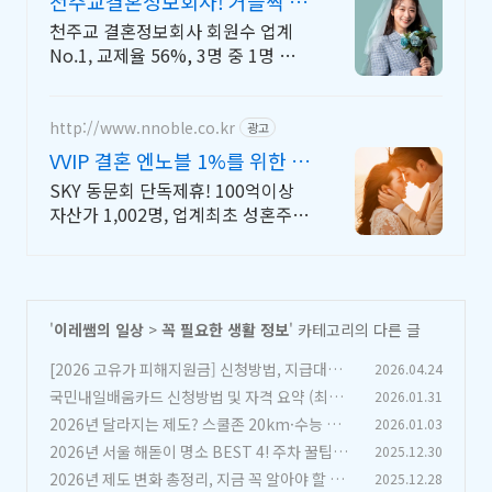
천주교결혼정보회사! 거들짝 이
상형 프로필 무료 받아보기
천주교 결혼정보회사 회원수 업계
No.1, 교제율 56%, 3명 중 1명 지
인소개
http://www.nnoble.co.kr
광고
VVIP 결혼 엔노블 1%를 위한 상
류층 결정사
SKY 동문회 단독제휴! 100억이상
자산가 1,002명, 업계최초 성혼주의
시행 변호사검증 회원수 공개, 전문
직/엘리트/노블레스 전문, 여성가족
부장관대상 2회수상
'
이레쌤의 일상
>
꼭 필요한 생활 정보
' 카테고리의 다른 글
[2026 고유가 피해지원금] 신청방법, 지급대상,
2026.04.24
1인당 최대 60만원 완벽 정리!
국민내일배움카드 신청방법 및 자격 요약 (최대 5
2026.01.31
(0)
00만원 + 훈련장려금 받는 법)
2026년 달라지는 제도? 스쿨존 20km·수능 영어
2026.01.03
(0)
듣기 폐지 '팩트체크'
2026년 서울 해돋이 명소 BEST 4! 주차 꿀팁부
2025.12.30
(0)
터 숨은 명당까지 총정리
2026년 제도 변화 총정리, 지금 꼭 알아야 할 내
2025.12.28
(1)