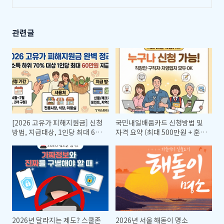
용 핵심요약
(0)
관련글
[2026 고유가 피해지원금] 신청
국민내일배움카드 신청방법 및
방법, 지급대상, 1인당 최대 60
자격 요약 (최대 500만원 + 훈련
만원 완벽 정리!
장려금 받는 법)
2026년 달라지는 제도? 스쿨존
2026년 서울 해돋이 명소