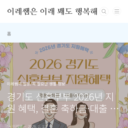
본문 바로가기
이레쌤은 이래 봬도 행복해
홈
이레쌤의 일상/꼭 필요한 생활 정보
경기도 신혼부부 2026년 지
원 혜택, 결혼 축하금·대출 이
자 핵심 정리
by 이레쌤
2026. 1. 12.