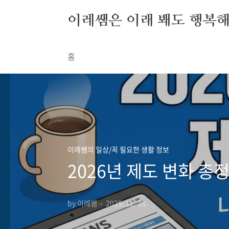
본문 바로가기
이레쌤은 이래 봬도 행복
홈
이레쌤의 일상/꼭 필요한 생활 정보
2026년 제도 변화 총
by 이레쌤
2025. 12. 28.