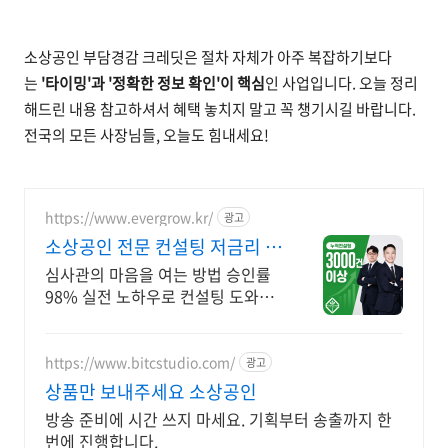
소상공인 부담경감 크레딧은 절차 자체가 아주 복잡하기보다
는
'타이밍'과 '정확한 정보 확인'이 핵심
인 사업입니다. 오늘 정리
해드린 내용 참고하셔서 혜택 놓치지 말고 꼭 챙기시길 바랍니다.
전국의 모든 사장님들, 오늘도 힘내세요!
https://www.evergrow.kr/
광고
소상공인 전문 컨설팅 저금리 정
책자금 지금 신청
심사관의 마음을 여는 방법 승인률
98% 실전 노하우로 컨설팅 도와드
립니다 승인율 97.8%, 정책자금 전
화 한 통으로 확인 가능합니다 !
https://www.bitcstudio.com/
광고
상품만 보내주세요 소상공인
방송 준비에 시간 쓰지 마세요. 기획부터 송출까지 한
번에 진행합니다.