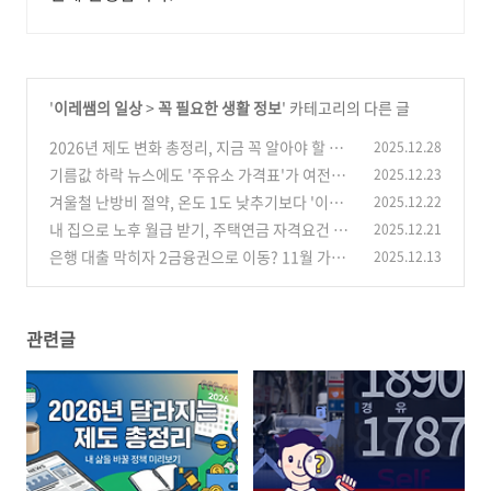
'
이레쌤의 일상
>
꼭 필요한 생활 정보
' 카테고리의 다른 글
2026년 제도 변화 총정리, 지금 꼭 알아야 할 내
2025.12.28
용 핵심요약
기름값 하락 뉴스에도 '주유소 가격표'가 여전히
2025.12.23
(0)
무거운 이유, 고환율의 역설
겨울철 난방비 절약, 온도 1도 낮추기보다 '이
2025.12.22
(0)
것'부터 확인하세요
내 집으로 노후 월급 받기, 주택연금 자격요건 및
2025.12.21
(0)
다주택자 신청 방법 옵션
은행 대출 막히자 2금융권으로 이동? 11월 가계
2025.12.13
(0)
대출 동향 분석
(3)
관련글