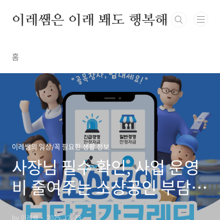
본문 바로가기
이레쌤은 이래 봬도 행복해
홈
이레쌤의 일상/꼭 필요한 생활 정보
사장님 필수 확인, 사업 운영
비 줄여주는 소상공인 부담경
감 크레딧 핵심 가이드
by 이레쌤
2025. 12. 23.