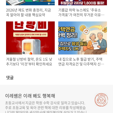
2026년 제도 변화 총정리, 지금
기름값 하락 뉴스에도 '주유소
꼭 알아야 할 내용 핵심요약
가격표'가 여전히 무거운 이유,
고환율의 역설
겨울철 난방비 절약, 온도 1도 낮
내 집으로 노후 월급 받기, 주택
추기보다 '이것'부터 확인하세요
연금 자격요건 및 다주택자 신청
방법 옵션
댓글
이레쌤은 이래 봬도 행복해
초등교사에서 지금은 학원 수학 강사로 일하고 있습니다.
주로 초등교육 및 육아 관련 책에 대한 리뷰를 작성해왔습
니다만 딸아이와 세상만사에 재미붙이며 살아가고 있습니