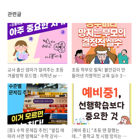
관련글
교사 출신 엄마가 알려주는 초등
초등 학부모 필독! 불안감이 만
겨울방학 로드맵 : 저학년 or 고
들어낸 치명적인 교육 실수 3가
학년, 이것만은 꼭 챙기세요.
지
[중1 수학 문제집 추천] "옆집 애
[예비 중1] "초등 땐 잘했는
따라 사면 망해요" 수학 강사의
데..." 중학교 첫 시험 망치는 아