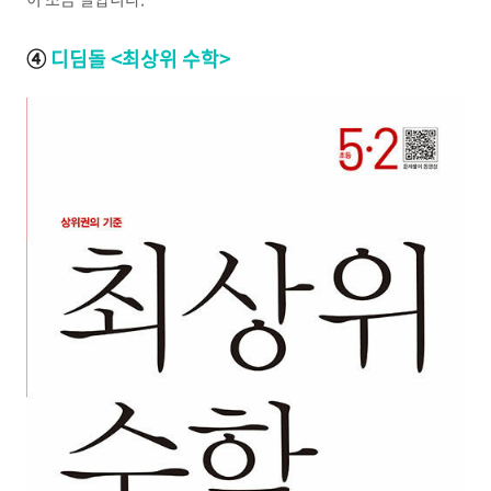
④
디딤돌 <최상위 수학>