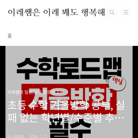
본문 바로가기
이레쌤은 이래 봬도 행복해
홈
이레쌤의 일상/교육 현장 보고서
초등 수학 겨울방학 공부, 실
패 없는 학년별/수준별 추천
리스트
by 이레쌤
2026. 1. 7.