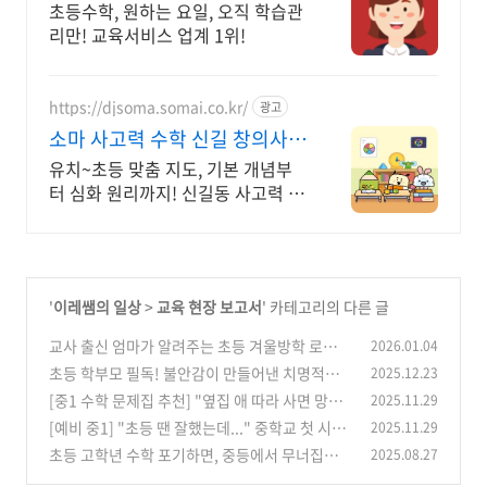
초등수학, 원하는 요일, 오직 학습관
리만! 교육서비스 업계 1위!
https://djsoma.somai.co.kr/
광고
소마 사고력 수학 신길 창의사고
력부터 문제해결력까지
유치~초등 맞춤 지도, 기본 개념부
터 심화 원리까지! 신길동 사고력 수
학 학원
'
이레쌤의 일상
>
교육 현장 보고서
' 카테고리의 다른 글
교사 출신 엄마가 알려주는 초등 겨울방학 로드맵
2026.01.04
: 저학년 or 고학년, 이것만은 꼭 챙기세요.
초등 학부모 필독! 불안감이 만들어낸 치명적인
2025.12.23
(1)
교육 실수 3가지
[중1 수학 문제집 추천] "옆집 애 따라 사면 망해
2025.11.29
(0)
요" 수학 강사의 수준별 추천 BEST 10
[예비 중1] "초등 땐 잘했는데..." 중학교 첫 시험
2025.11.29
(0)
망치는 아이들의 5가지 공통점
초등 고학년 수학 포기하면, 중등에서 무너집니
2025.08.27
(0)
다.
(6)