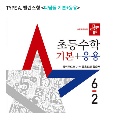
TYPE A. 밸런스형 <
디딤돌 기본+응용
>