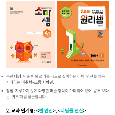
추천 대상:
단순 반복 쓰기를 극도로 싫어하는 아이, 연산을 처음
시작하는
미취학~초등 저학년
.
장점:
지루하지 않게 다양한 퍼즐 형식이 가미되어 있어 '공부'보다
는 '퀴즈'처럼 접근합니다.
2. 교과 연계형: <
쎈 연산
>, <
디딤돌 연산
>