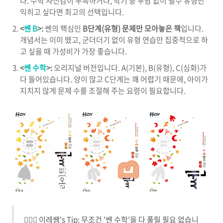
다. 수학 자신감이 부족하거나, 학기 중 부담 없이 필수 유형만
익히고 싶다면 최고의 선택입니다.
<
쎈 B
>:
쎈의 핵심인
B단계(유형) 문제만 모아놓은 책
입니다.
개념서는 이미 뗐고, 군더더기 없이 유형 연습만 집중적으로 하
고 싶을 때 가성비가 가장 좋습니다.
<
쎈 수학
>:
오리지널 버전입니다. A(기본), B(유형), C(심화)가
다 들어있습니다. 양이 많고 C단계는 꽤 어렵기 때문에, 아이가
지치지 않게 문제 수를 조절해 주는 요령이 필요합니다.
🙋🏻‍♀️ 이레쌤's Tip: 무조건 '쎈 수학'을 다 풀릴 필요 없습니