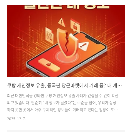
부터, IRP와의 차이점, 그리고 왜 지금 개설해야 하는지 핵심만 쏙쏙 뽑
아 정리해 드리겠습니다.(* 본 포스팅은 ACE ETF 연금투자 가이드북을
참고하여 작성되었습니다.) 1. 개인 연금저축 계좌, 왜 필수일까?"연말정
산 좀 챙긴다" 하는 분들이라면 대부분 개인 연금저축 계좌를 하나쯤 가
지고 계실 겁니다. 저 역시 운용 중인데요, 이 계좌를 '절세와..
쿠팡 개인정보 유출, 중국판 당근마켓에서 거래 중? 내 계정 지키는 필수 보안 설정 5가지 (3370만 명 피해)
최근 대한민국을 강타한 쿠팡 개인정보 유출 사태가 걷잡을 수 없이 확산
되고 있습니다. 단순히 "내 정보가 털렸다"는 수준을 넘어, 우리가 상상
하지 못한 곳에서 아주 구체적인 정보들이 거래되고 있다는 정황이 포착
되어 충격을 주고 있습니다. 특히 '중국판 당근마켓'이라 불리는 중국의
2025. 12. 7.
온라인 중고 거래 플랫폼(타오바오 등)에서 한국인의 쿠팡 계정이 버젓이
판매되고 있다는 소식, 들으셨나요? 이번 사태는 유출된 규모만 무려