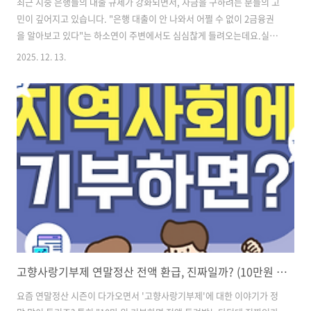
최근 시중 은행들의 대출 규제가 강화되면서, 자금을 구하려는 분들의 고
민이 깊어지고 있습니다. "은행 대출이 안 나와서 어쩔 수 없이 2금융권
을 알아보고 있다"는 하소연이 주변에서도 심심찮게 들려오는데요.실제
로 최근 발표된 금융위원회 자료를 살펴보면, 은행권의 대출 수요가 2금
2025. 12. 13.
융권(보험사, 상호금융 등)으로 급격히 이동하는 이른바 '풍선효과'가 뚜
렷하게 나타나고 있습니다.오늘은 11월 가계대출 동향을 통해 현재 대출
시장의 흐름을 분석하고, 내년부터 적용될 DSR 3단계 규제 유예 소식까
지 핵심만 정리해 드립니다. 1. 11월 가계대출, 은행 줄고 2금융권 늘었
다금융위원회의 발표에 따르면, 지난 11월 전체 가계대출은 전월 대비
약 4조 1,000억 원 증가했습니다. 증가 폭 자체는 10월보다 소폭 줄..
고향사랑기부제 연말정산 전액 환급, 진짜일까? (10만원 내고 13만원 혜택 받는 법)
요즘 연말정산 시즌이 다가오면서 '고향사랑기부제'에 대한 이야기가 정