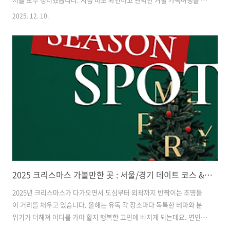
획해보세요. ✨ 겨울 아이랑 가볼만한 곳 베스트추운 겨울에도 아이들과
2025. 12. 10.
즐겁게 보낼 수 있는 최고의 여행지들을 선별했습니다. 실내 놀이시설부
터 겨울 체험장까지 연령대별 맞춤형 추천지로 안전하고 따뜻한 겨울나
들이가 가능합니다. 서울 근교 당일치기부터 1박2일 코스까지 다양하게
준비되어 있어요. 🧳 겨울여행 코스 제안✅ 서울 근교 당일치기 코스오전
9시 출발로 화담숲 겨울정원 관람(2시간) → 점심식사 후 아쿠아리움 체
험(1.5시간) → 키즈카페에서 휴식 및 간식시간으로 구성된 완벽한 하루
일정입니다. ✅..
2025 크리스마스 가볼만한 곳 : 서울/경기 데이트 코스 & 트리 명소 총정리
2025년 크리스마스가 다가오면서 도심부터 외곽까지 반짝이는 조명들
이 거리를 채우고 있습니다. 올해는 유독 각 장소마다 독특한 테마와 분
위기가 더해져 어디를 가야 할지 행복한 고민에 빠지게 되는데요. 연인과
의 로맨틱한 데이트부터 가족과 함께하는 따뜻한 실내 나들이까지, 2025