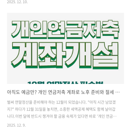
2025. 12. 10.
크리스마스를 완벽하게 즐길 수 있는 서울 및 수도권 명소를 정리해 드립
니다. 인생 사진을 남길 수 있는 꿀팁도 함께 확인해 보세요. 1. 서울 도
심: 화려한 빛의 향연 (인생샷 필수 코스)가장 먼저 살펴볼 곳은 크리스마
스 분위기의 정석, 서울 도심입니다. 웨이팅이 있더라도 꼭 한번 가봐야
할 명소들이죠. 📍 여의도 더현대 서울 (The Hyundai Seoul) 매년 역대
급 인증샷 성지로 불리는 곳입니다. 올해도 '크리스마..
아직도 예금만? 개인 연금저축 계좌로 노후 준비와 절세 동시에 잡는 꿀팁
벌써 연말정산을 준비해야 하는 12월이 되었습니다. "아직 시간 남았겠
지?" 하다가 12월 31일을 놓치면, 소중한 세액공제 혜택도 함께 날아갑
니다.이번 달에 반드시 챙겨야 할 금융 숙제가 있다면 바로 '개인 연금저
축 계좌' 납입입니다. 올해가 지나면 한도가 이월되지 않기 때문에 지금
2025. 12. 9.
이 정말 마지막 기회인데요.절세 효과가 쏠쏠한 연금저축 세액공제 한도