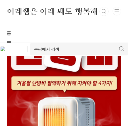
본문 바로가기
이레쌤은 이래 봬도 행복해
홈