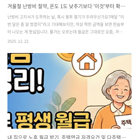
겨울철 난방비 절약, 온도 1도 낮추기보다 '이것'부터 확인하세요
난방비 고지서가 도착하는 날, 혹시 봉투 열기가 두려우신가요?매달 "이
번 달은 좀 덜 썼겠지"라고 기대해보지만, 막상 찍힌 금액을 보면 한숨부
터 나오는 게 현실입니다. 물가는 오르는데 월급은 그대로인 요즘, 겨울
철 관리비는 정말 큰 부담이죠. 그런데 난방비가 유독 많이 나오는 집들
2025. 12. 22.
을 살펴보면, 비슷한 생활 습관이 반복되는 경우가 많다고 합니다. 무조
건 춥게 지내며 참는 것이 능사가 아닙니다. 생활 습관을 조금만 바꾸면
난방비는 확실히 줄이고, 무서운 동파 사고까지 막을 수 있습니다.오늘은
올겨울, 가스비 걱정을 덜어줄 보일러 관리 핵심 포인트 4가지를 정리해
드립니다. 지금 바로 우리 집 보일러 설정을 확인해 보세요. 1. 실내 온도
를 '확' 올리지 마세요 (20℃의 법칙)보일러를 켜자마자 춥다고 ..
내 집으로 노후 월급 받기, 주택연금 자격요건 및 다주택자 신청 방법 옵션