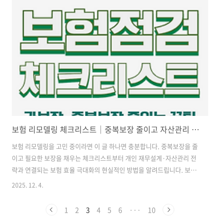
3,370만 건에 달합니다. 사실상 경제활동을 하는 대한민국 국민 대부분
이 포함된 셈입니다. 오늘은 이번 쿠팡 사태의 심각성과 중국 내 실제 거
래 정황, 그리고 지금 당장 우리가 취해야 할 필수 보안 조치 5가지를 상
세하게 정리해 드립니다.내 소중한 자산과 가족의 안전을 지키기 위해,
이 글..
보험 리모델링 체크리스트｜중복보장 줄이고 자산관리 전략까지 잡는 방법
보험 리모델링을 고민 중이라면 이 글 하나면 충분합니다. 중복보장을 줄
이고 필요한 보장을 채우는 체크리스트부터 개인 재무설계·자산관리 전
략과 연결되는 보험 효율 극대화의 현실적인 방법을 알려드립니다. 보험
리모델링 체크리스트 — 돈 새는 구조를 잡아주는 현실 가이드보험 리모
2025. 12. 4.
델링은 단순히 보험을 줄이거나 해지하는 과정이 아닙니다.말 그대로 내
삶에 꼭 맞게 재정 구조를 최적화하는 과정, 그리고 필요하다면 금융 리
1
2
3
4
5
6
···
10
스크 관리까지 연결되는 중요한 단계죠.저 역시 얼마 전 보험들을 한번