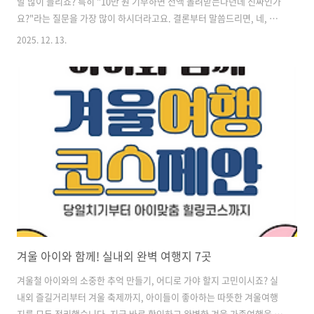
말 많이 들리죠? 특히 "10만 원 기부하면 전액 돌려받는다던데 진짜인가
요?"라는 질문을 가장 많이 하시더라고요. 결론부터 말씀드리면, 네, 진
짜입니다. 여기에 답례품 3만 원까지 챙길 수 있으니 사실상 돈을 버는
2025. 12. 13.
'재테크'나 다름없죠.하지만 무턱대고 기부했다가 환급을 못 받는 경우
도 있습니다. 오늘은 고향사랑기부제의 혜택 구조와 전액 환급받는 방법,
그리고 답례품 꿀팁까지 완벽하게 정리해 드릴게요. 1. 고향사랑기부제
란?고향사랑기부제는 내가 사는 곳이 아닌 다른 지자체에 기부하면, 세
액공제 혜택과 함께 답례품을 받는 제도예요. 기부금은 지역 주민 복지와
경제 활성화에 쓰이니 의미도 참 좋죠.가장 중요한 건 '얼마나 돌려받느
냐'겠죠??..
겨울 아이와 함께! 실내외 완벽 여행지 7곳
겨울철 아이와의 소중한 추억 만들기, 어디로 가야 할지 고민이시죠? 실
내외 즐길거리부터 겨울 축제까지, 아이들이 좋아하는 따뜻한 겨울여행
지를 모두 정리했습니다. 지금 바로 확인하고 완벽한 겨울 가족여행을 계