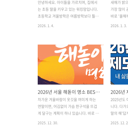
안녕하세요. 아이들을 가르치며, 집에서
새해가 밝으
는 초등 딸을 키우고 있는 워킹맘입니다.
가장 많이 
초등학교 겨울방학은 여름방학보다 훨씬
바로 '올해
깁니다.거의 두 달에 가까운 이 시간을 어
목의 카드뉴
2026. 1. 4.
2026. 1. 3.
떻게 보내느냐가 다음 학년, 나아가 중학
는 정리 글
교 성적의 판도를 바꾼다고 해도 과언이
는구나" 하
아닙니다. 학원 현장에서 수많은 아이들
만 잠깐 멈
을 지켜본 결과, 방학을 '그냥' 보낸 아이
있는 2026
와 '계획'을 가지고 보낸 아이의 차이는 3
짓'이거나 
월 첫 진단평가에서부터 드러납니다. 오
오늘은 운
늘은 엄마의 마음과 강사의 시선으로 정
스러워하시는
리한 를 공유합니다. 1. 초등 저학년 (1~3
규, 수능,
학년): "공부 정서"와 "습관" 잡기저학년
팩트체크해 
2026년 서울 해돋이 명소 BEST 4! 주차 꿀팁부터 숨은 명당까지 총정리
시기의 핵심은 '얼마나 많이 공부하느
지는 제도,
냐'가 아니라 '앉아 있는 힘을 기르느
법규: 스쿨
차가운 겨울바람이 옷깃을 여미게 하는
2025년도
냐'입니다.① '읽기 독립'과 문해력 다지
결론부터 말
연말이면, 어김없이 가슴 한구석을 뜨겁
니다. 다가오
기모든 공부의 기본은 문해력입니다. 특
짓'입니다.
게 달구는 계획이 하나 있습니다. 바로 다
말의 해'답
히 3학년부터는 사회, 과학 등..
"2026년부
사다난했던 한 해를 정리하고 희망찬 새
가 예고되어
2025. 12. 30.
2025. 12. 2
해를 맞이하는 '해돋이 여행'입니다. 묵은
시대의 개막