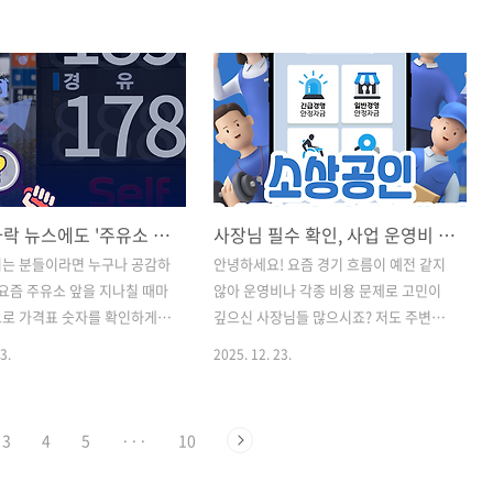
인 청년 금융 상품까지! 미리
지도 모릅니다.오히려 부모의 태도, 그중
손해 볼 수 있는 2026년 달라
에서도 '유머가 있는 부모의 여유'가 핵심
제도를 8가지 키워드로 완벽하
일 수 있습니다.얼마 전, 우연히 접한 김찬
립니다. 1. 노동 및 임금 변
호 교수의 대담을 정리해드릴게요. 1. 고
만 원 시대' 안착가장 먼저 체감
학력 부모가 놓치기 쉬운 '마음의 간극'아
 최저임금과 근무 환경의 변
이를 키우다 보면 부모의 마음은 늘 아이
저임금 인상: 2026년 최저임
보다 한 발 앞서가게 됩니다. 특히 부모가
 10,320원으로 확정되었습니
고학력일수록, 혹은 성취 지향적일수록
기름값 하락 뉴스에도 '주유소 가격표'가 여전히 무거운 이유, 고환율의 역설
사장님 필수 확인, 사업 운영비 줄여주는 소상공인 부담경감 크레딧 핵심 가이드
시급 만 원 시대'가 완전히 자리
아이를 바라보는 기준이 자연스럽게 높아
니다. 이를 주 40시간 근무 기
지기 쉬운데요.저 역시 아이 학습지를 정
시는 분들이라면 누구나 공감하
안녕하세요! 요즘 경기 흐름이 예전 같지
휴 8시간 포함) 월급으로 환산
리하다 보면 아이 손보다 제 손이 먼저 움
 요즘 주유소 앞을 지나칠 때마
않아 운영비나 각종 비용 문제로 고민이
156,880원이 됩니다.실업..
직여 답답해하던 순간들이 떠오릅니다.
으로 가격표 숫자를 확인하게
깊으신 사장님들 많으시죠? 저도 주변에
김찬호 교수의 이야기를 들으며, 부모가..
에서는 연일 "국제 유가가 떨어
서 그런 이야기를 참 자주 듣게 됩니다. 저
3.
2025. 12. 23.
기름값이 7주 연속 하락세다"라
희 부모님도 소상공인에 포함되어 계시기
데, 막상 주유기에 카드를 꽂
도 하구요. 그러다 보니 소상공인분들께
어라? 생각보다 별로 안 싼
조금이라도 힘이 될 수 있는 지원 제도에
3
4
5
···
10
의문이 드는 게 사실입니다. 내
자연스럽게 관심이 가더라고요. 오늘은
 그대로인데 뉴스 속 세상만
최근 많은 분들이 주목하고 계신 '소상공