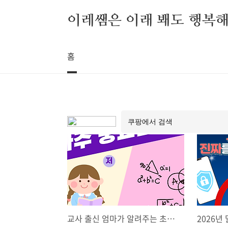
본문 바로가기
이레쌤은 이래 봬도 행복
홈
교사 출신 엄마가 알려주는 초등 겨울방학 로드맵 : 저학년 or 고학년, 이것만은 꼭 챙기세요.