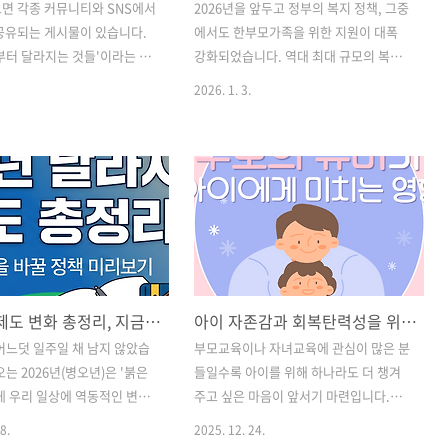
면 각종 커뮤니티와 SNS에서
2026년을 앞두고 정부의 복지 정책, 그중
공유되는 게시물이 있습니다.
에서도 한부모가족을 위한 지원이 대폭
부터 달라지는 것들'이라는 제
강화되었습니다. 역대 최대 규모의 복지
스입니다. 한눈에 쏙 들어오
예산이 편성되면서 선정 기준인 중위소득
2026. 1. 3.
을 보면 "아, 이제 이렇게 바뀌
문턱은 낮아지고, 실질적인 지원 금액은
고 무심코 믿게 되는데요. 하지
올랐습니다.특히 경제적인 이유로 홀로
추셔야 합니다. 현재 공유되고
아이를 키우는 것에 막막함을 느끼셨던
년 정책 정보 중 상당수가 '거
분들에게는 이번 개편안이 큰 도움이 될
'와전된 내용'이기 때문입니다.
것으로 보입니다. 이번 글에서는 2026년
전자와 학부모님들이 가장 혼란
달라지는 한부모가정 자격 조건(소득 기
 2026년 주요 소문(교통법
준)과 인상된 지원금, 그리고 새롭게 도입
 교육정책)의 진실을 하나하나
된 양육비 선지급제까지 핵심만 요약해
드리겠습니다. 2026년 달라
정리해 드립니다. 1. 2026년 한부모가정
2026년 제도 변화 총정리, 지금 꼭 알아야 할 내용 핵심요약
아이 자존감과 회복탄력성을 위해 ‘완벽한 관리’보다 중요한 것은
 어디까지가 사실일까?1. 교통
자격 조건 (소득 기준 완화)2026년 정책
존 속도제한 20km로 하향?❌
변화의 핵심은 단연 소득 기준의 완화입
 어느덧 일주일 채 남지 않았습
부모교육이나 자녀교육에 관심이 많은 분
하면: 전국 일괄 적용은 '거
니다. 기존에는 소득 인정액이 기준을 살
는 2026년(병오년)은 '붉은
들일수록 아이를 위해 하나라도 더 챙겨
최근 운전자들 사이에서
짝 초과하여 탈락했던 가구들도 이번 개
게 우리 일상에 역동적인 변화
주고 싶은 마음이 앞서기 마련입니다.하
터 스쿨존(어린..
편을 통해 지원 대상에 포함될 가능성..
 있는데요. 최저임금 1만 원
지만 아이의 자존감과 회복탄력성에 정말
8.
2025. 12. 24.
부터 황금연휴, 그리고 재테
중요한 것은 완벽한 스케줄 관리가 아닐