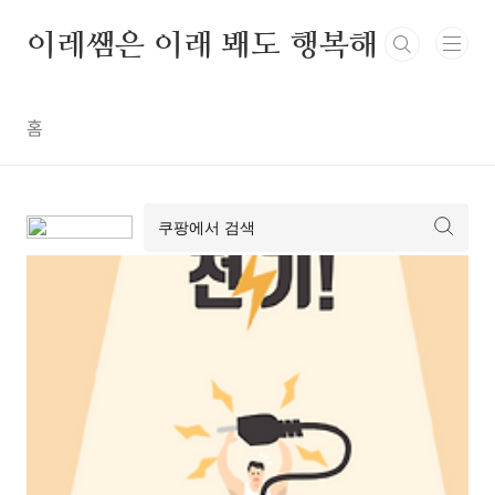
본문 바로가기
이레쌤은 이래 봬도 행복해
홈