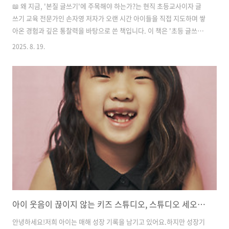
📖 왜 지금, '본질 글쓰기'에 주목해야 하는가?는 현직 초등교사이자 글
쓰기 교육 전문가인 손자영 저자가 오랜 시간 아이들을 직접 지도하며 쌓
아온 경험과 깊은 통찰력을 바탕으로 쓴 책입니다. 이 책은 '초등 글쓰기
교육'에 대한 막연한 불안감이나 잘못된 접근 방식을 바로잡아줄 명쾌한
2025. 8. 19.
가이드라인을 제시합니다. 단순히 글을 잘 쓰는 기술을 가르치는 것을 넘
어, 아이들의 생각하는 힘과 표현의 즐거움을 깨우쳐주는 초등 글쓰기의
본질에 집중합니다. ✨ 도서 기본 정보항목내용도서명《초등 본질 글쓰
기: 자기답게 쓰면서 성장하는 아이들》저자손자영출판사사이드웨이출
간일2025년 7월 28일 (예스24, 알라딘) 👩‍🏫 저자 소개 : 손자영 이 책의
저자 손자영 오랜 기간 초등교육 현장에서 아이들과 호흡하며 글쓰..
아이 웃음이 끊이지 않는 키즈 스튜디오, 스튜디오 세오나 방문기 (주차 팁 포함)
안녕하세요!저희 아이는 매해 성장 기록을 남기고 있어요.하지만 성장기