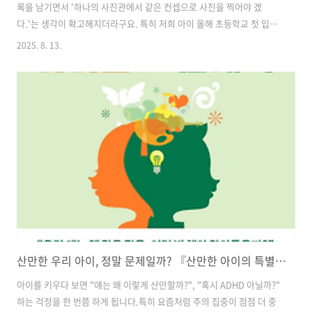
록을 남기면서 '하나의 사진관에서 같은 컨셉으로 사진을 찍어야 겠
다.'는 생각이 확고해지더라구요. 특히 저희 아이 올해 초등학교 첫 입학
으로 소중한 순간을 남겨주고 싶었어요.그래서 오랫동안 찾아보고 많은
2025. 8. 13.
사진들 보면서 아이에게 맞는 스튜디오를 셀렉하려 했답니다.그러다가
인스타에서 우연히 발견한 곳!!! 한시도 지체할 수 없어서 바로 예약했어
요. 우리 아이 생일인 8월에 맞춰 촬영이 가능했던 점이 너무 좋았답니
다. 스튜디오 세오나 네이버 지도스튜디오 세오나map.naver.com(* 카
카오 지도에서는 찾을 수 없어서 네이버 플레이스 링크 첨부합니다.) 오
전 일찍 미용실에 방문하여 머리 셋팅을 하고 사진을 찍으러 출발!!!세오
나의 ..
산만한 우리 아이, 정말 문제일까? 『산만한 아이의 특별한 잠재력』에서 배우는 육아 통찰
아이를 키우다 보면 "얘는 왜 이렇게 산만할까?", "혹시 ADHD 아닐까?"
하는 걱정을 한 번쯤 하게 됩니다.특히 요즘처럼 주의 집중이 점점 더 중