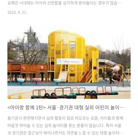
요해진 시대에는 아이의 산만함을 심각하게 받아들이는 경우가 많습니
다.그러나, '산만함'이 무조건 나쁜 것일까요? 오늘 소개해드릴 『산만한
2025. 4. 21.
아이의 특별한 잠재력』은 아이의 산만함 속에 숨은 가능성을 발견하고,
부모가 아이를 긍정적으로 이해하고 돕는 방법을 제시하는 책입니다. 저
희 아이 또한 부쩍 산만해짐을 기시감을 느껴 보고 직접 읽고 정리한 이
책을 통해 아이의 산만함을 보는 시야가 확장되는 기회를 함께 나눠보고
자 합니다. 🙋🏻‍♀️ 책과 저자소개 제목 : 산만한 아이의 특별한 잠재력저자
: 이슬기출판사 : 길벗『산만한 아이의 특별한 잠재력』은 단순히 ..
<아이랑 함께 1탄> 서울·경기권 대형 실외 어린이 놀이터 5곳
봄기운이 완연해지면서 실외 활동이 절로 떠오르는 요즘, 아이들과 함께
마음껏 뛰어놀 수 있는 실외 놀이터를 찾는 분들이 많습니다. 특히 서울
과 경기권은 접근성이 뛰어나면서도 자연을 느낄 수 있는 대형 놀이터들