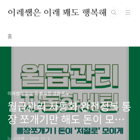
본문 바로가기
이레쌤은 이래 봬도 행복해
홈
이레쌤의 일상/꼭 필요한 생활 정보
월급관리 자동화 완전정복 통
장 쪼개기만 해도 돈이 모인
다
by 이레쌤
2025. 12. 3.