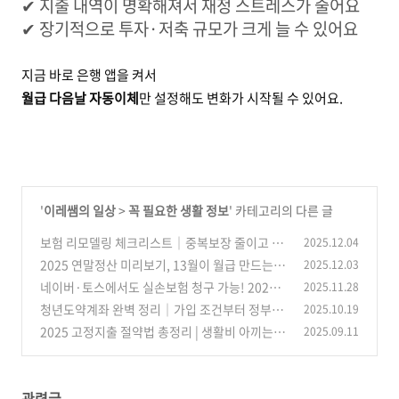
✔ 지출 내역이 명확해져서 재정 스트레스가 줄어요
✔ 장기적으로 투자·저축 규모가 크게 늘 수 있어요
지금 바로 은행 앱을 켜서
월급 다음날 자동이체
만 설정해도 변화가 시작될 수 있어요.
'
이레쌤의 일상
>
꼭 필요한 생활 정보
' 카테고리의 다른 글
보험 리모델링 체크리스트｜중복보장 줄이고 자
2025.12.04
산관리 전략까지 잡는 방법
2025 연말정산 미리보기, 13월이 월급 만드는 1
2025.12.03
(0)
2월의 필승전략
네이버·토스에서도 실손보험 청구 가능! 2025
2025.11.28
(0)
년, 보험금 청구가 ‘일상’이 된 이유
청년도약계좌 완벽 정리｜가입 조건부터 정부지
2025.10.19
(0)
원 금액, 신청방법까지 한눈에
2025 고정지출 절약법 총정리 | 생활비 아끼는 실
2025.09.11
(0)
천 가이드
(0)
관련글