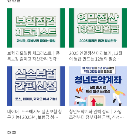
보험 리모델링 체크리스트｜중
2025 연말정산 미리보기, 13월
복보장 줄이고 자산관리 전략까
이 월급 만드는 12월의 필승전
지 잡는 방법
략
네이버·토스에서도 실손보험 청
청년도약계좌 완벽 정리｜가입
구 가능! 2025년, 보험금 청구가
조건부터 정부지원 금액, 신청방
‘일상’이 된 이유
법까지 한눈에
댓글