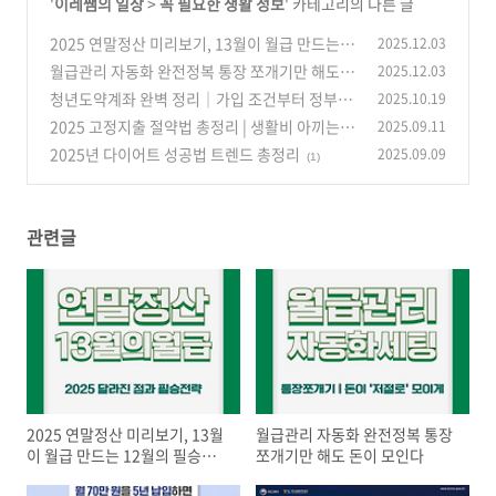
'
이레쌤의 일상
>
꼭 필요한 생활 정보
' 카테고리의 다른 글
2025 연말정산 미리보기, 13월이 월급 만드는 1
2025.12.03
2월의 필승전략
월급관리 자동화 완전정복 통장 쪼개기만 해도 돈
2025.12.03
(0)
이 모인다
청년도약계좌 완벽 정리｜가입 조건부터 정부지
2025.10.19
(0)
원 금액, 신청방법까지 한눈에
2025 고정지출 절약법 총정리 | 생활비 아끼는 실
2025.09.11
(0)
천 가이드
2025년 다이어트 성공법 트렌드 총정리
2025.09.09
(0)
(1)
관련글
2025 연말정산 미리보기, 13월
월급관리 자동화 완전정복 통장
이 월급 만드는 12월의 필승전
쪼개기만 해도 돈이 모인다
략