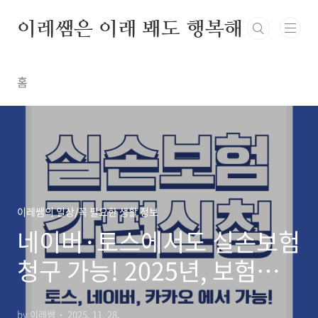
본문 바로가기
이레쌤은 이래 봬도 행복해
홈
이레쌤의 일상/꼭 필요한 생활 정보
네이버·토스에서도 실손보험
청구 가능! 2025년, 보험금
청구가 ‘일상’이 된 이유
by 이레쌤
2025. 11. 28.