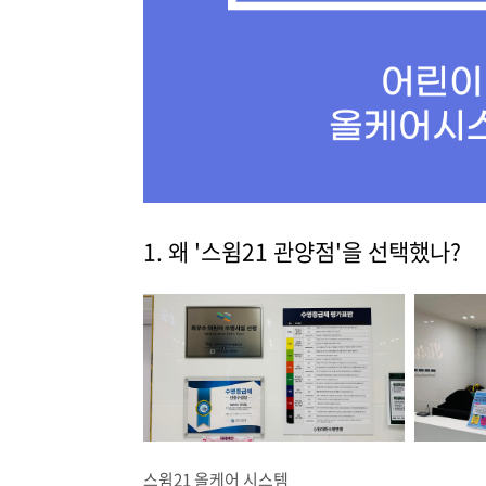
1. 왜 '스윔21 관양점'을 선택했나?
스윔21 올케어 시스템