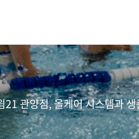
해
윔21 관양점, 올케어 시스템과 생