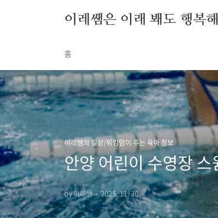
본문 바로가기
이레쌤은 이래 봬도 행복
홈
이레쌤의 일상/워킹맘이 주는 육아 정보
안양 어린이 수영장 스
by 이레쌤
2025. 11. 30.