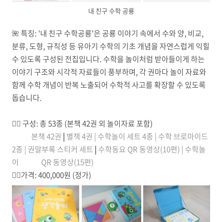
내 친구 수학 공룡
🌺
특징:
'내 친구 수학공룡'은 공룡 이야기 속에서 수와 양, 비교,
분류, 도형, 규칙성 등 유아기 수학의 기초 개념을 자연스럽게 익힐
수 있도록 구성된 전집입니다. 수학을 놀이처럼 받아들이게 하는
이야기 구조와 시각적 자료들이 풍부하며, 각 권마다 놀이 자료와
함께 수학 개념이 반복 노출되어 수학적 사고를 확장할 수 있도록
돕습니다.
☝🏼
구성: 총 53종 (본책 42권 외 놀이자료 포함)
본책 42권
|
별책 4권 |
수학놀이 세트 4종 |
수학 브로마이드
2종 |
권말부록 스티커 세트
|
수학동요 QR 동영상(10편) |
수학놀
이 QR 동영상(15편)
✌🏼
가격: 400,000원 (정가)