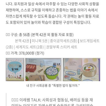
니다. 유치원과 일상 속에서 마주할 수 있는 다양한 사회적 상황을
재현하며, 스스로 규칙을 이해하고 존중하는 법을 이야기 속에서
자연스럽게 체득할 수 있도록 돕습니다. 각 권에는 놀이 활동 자료
도 포함되어 있어 놀이와 학습이 결합된 구성이 특징입니다.
☝🏼
구성: 총 56종 (본책 42권 외 활동 자료 포함)
본책 42권
|
미니북 5권 |
종이공작세트(5종)
|
보드게임세트
(2종) |
세계지도 세트(2종) |
권말부록 스티커 세트
✌🏼
가격: 378,000원 (정가)
내 친구 사회공룡 중 "특별한 밥이 될거야."
🙋🏻‍♀️ 이레쌤 TALK: 사회성과 협동심, 배려심 등을 재
미있는 이야기로 자연스럽게 습득하도록 구성되었습