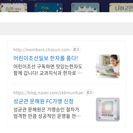
http://members.chosun.com
광고
어린이조선일보 한자를 품다!
어린이조선 구독하면 맛있는한자도
함께 갑니다! 교과지식과 한자로 자
녀 문해력 완성 16면 한자만화로 주
말까지 교육 걱정 뚝. 우리아이 생각
하는 힘을 키워 주세요!
https://blog.naver.com/skkmunhae
광고
성균관 문해원 FC가맹 신청
성균관 문해원은 가맹승인 절차가
엄격한 만큼 성공적인 운영을 전수
해드립니다!