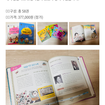
☝🏼
구성: 총 58권
✌🏼
가격: 377,000원 (정가)