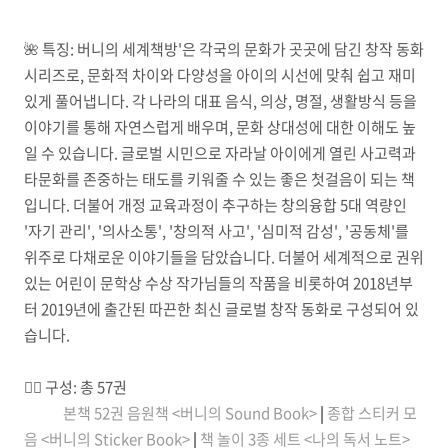
🌺
특징: 버니의 세계책방'은 각국의 문화가 곳곳에 담긴 창작 동화
시리즈로, 문화적 차이와 다양성을 아이의 시선에 맞춰 쉽고 재미
있게 풀어냅니다. 각 나라의 대표 음식, 의상, 명절, 생활방식 등을
이야기를 통해 자연스럽게 배우며, 문화 상대성에 대한 이해도 높
일 수 있습니다. 글로벌 시민으로 자라날 아이에게 열린 사고력과
타문화를 존중하는 태도를 키워줄 수 있는 좋은 첫걸음이 되는 책
입니다. 더불어 개정 교육과정이 추구하는 창의융합 5대 역량인
'자기 관리', '의사소통', '창의적 사고', '심미적 감성', '공동체'를
위주로 다채로운 이야기들을 담았습니다. 더불어 세계적으로 권위
있는 어린이 문학상 수상 작가님들의 작품을 비롯하여 2018년부
터 2019년에 출간된 따끈한 최신 글로벌 창작 동화로 구성되어 있
습니다.
☝🏼 구성: 총 57권
본책 52권
음원책 <버니의 Sound Book>
|
종합 스티커 모
음 <버니의 Sticker Book>
|
책 놀이 3종 세트 <나의 독서 노트>