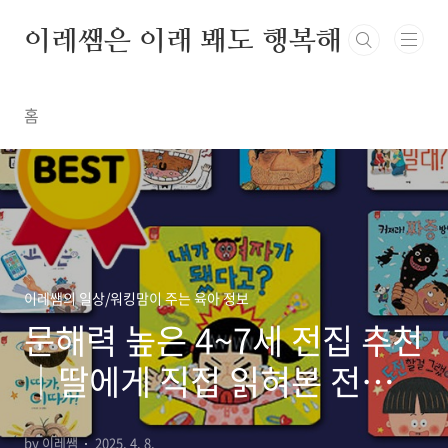
본문 바로가기
이레쌤은 이래 봬도 행복해
홈
이레쌤의 일상/워킹맘이 주는 육아 정보
문해력 높은 4~7세 전집 추천
｜딸에게 직접 읽혀본 전집만
골랐어요
by 이레쌤
2025. 4. 8.