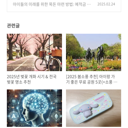
터 학교 생활 적응까지!
아이들의 미래를 위한 목돈 마련 방법: 예적금 및
2025.02.24
(1)
파킹 통장 추천
(0)
관련글
2025년 벚꽃 개화 시기 & 전국
[2025 봄소풍 추천] 아이랑 가
벚꽃 명소 추천
기 좋은 무료 공원 5곳(+소풍 필
수템)