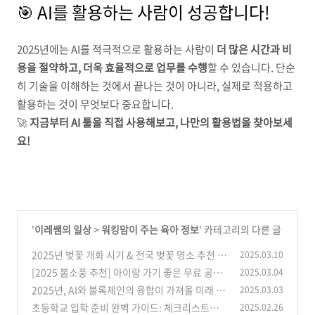
🎯 AI를 활용하는 사람이 성공합니다!
2025년에는 AI를 적극적으로 활용하는 사람이
더 많은 시간과 비
용을 절약하고, 더욱 효율적으로 업무를 수행
할 수 있습니다. 단순
히 기술을 이해하는 것에서 끝나는 것이 아니라, 실제로 적용하고
활용하는 것이 무엇보다 중요합니다.
🚀
지금부터 AI 툴을 직접 사용해보고, 나만의 활용법을 찾아보세
요!
'
이레쌤의 일상
>
워킹맘이 주는 육아 정보
' 카테고리의 다른 글
2025년 벚꽃 개화 시기 & 전국 벚꽃 명소 추천
2025.03.10
[2025 봄소풍 추천] 아이랑 가기 좋은 무료 공원
2025.03.04
(3)
5곳(+소풍 필수템)
2025년, AI와 블록체인의 융합이 가져올 미래 변
2025.03.03
(3)
화
초등학교 입학 준비 완벽 가이드: 체크리스트부
2025.02.26
(4)