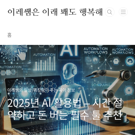
본문 바로가기
이레쌤은 이래 봬도 행복해
홈
이레쌤의 일상/워킹맘이 주는 육아 정보
2025년 AI 활용법 – 시간 절
약하고 돈 버는 필수 툴 추천
by 이레쌤
2025. 3. 3.