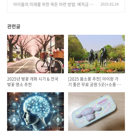
터 학교 생활 적응까지!
아이들의 미래를 위한 목돈 마련 방법: 예적금 및
2025.02.24
(1)
파킹 통장 추천
(0)
관련글
2025년 벚꽃 개화 시기 & 전국
[2025 봄소풍 추천] 아이랑 가
벚꽃 명소 추천
기 좋은 무료 공원 5곳(+소풍 필
수템)