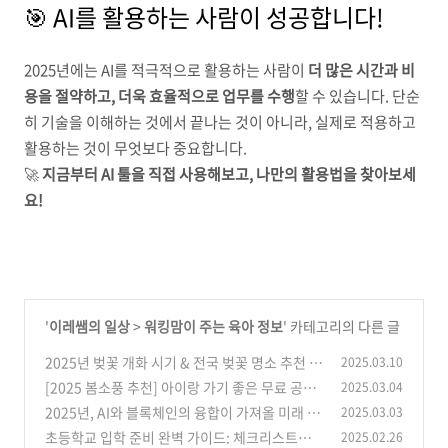
🎯 AI를 활용하는 사람이 성공합니다!
2025년에는 AI를 적극적으로 활용하는 사람이
더 많은 시간과 비
용을 절약하고, 더욱 효율적으로 업무를 수행
할 수 있습니다. 단순
히 기술을 이해하는 것에서 끝나는 것이 아니라, 실제로 적용하고
활용하는 것이 무엇보다 중요합니다.
🚀
지금부터 AI 툴을 직접 사용해보고, 나만의 활용법을 찾아보세
요!
'
이레쌤의 일상
>
워킹맘이 주는 육아 정보
' 카테고리의 다른 글
2025년 벚꽃 개화 시기 & 전국 벚꽃 명소 추천
2025.03.10
[2025 봄소풍 추천] 아이랑 가기 좋은 무료 공원
2025.03.04
(3)
5곳(+소풍 필수템)
2025년, AI와 블록체인의 융합이 가져올 미래 변
2025.03.03
(3)
화
초등학교 입학 준비 완벽 가이드: 체크리스트부
2025.02.26
(4)