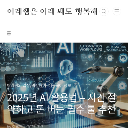
본문 바로가기
이레쌤은 이래 봬도 행복해
홈
이레쌤의 일상/워킹맘이 주는 육아 정보
2025년 AI 활용법 – 시간 절
약하고 돈 버는 필수 툴 추천
by 이레쌤
2025. 3. 3.