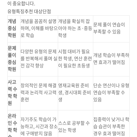
이 중요합니다.
유형특징추천 대상단점
개념
개념을 꼼꼼히 설명
개념을 확실히 잡
문제 풀이 연습이
중심
하며, 이해를 바탕으
아야 하는 초·중등
부족할 수 있음
학원
로 학습
학생
문제
다양한 유형의 문제
시험 대비가 필요
풀이
개념 학습이 부족하
를 반복해서 풀며 실
한 학생, 연산 훈련
중심
면 효과가 떨어짐
전 감각 향상
이 필요한 초등생
학원
사고
창의적인 문제 해결
영재교육원 준비
단순 연산이나 유형
력 수
력과 논리적 사고력
생, 경시대회 준비
연습이 부족할 수
학 학
훈련
생
있음
원
온라
자기주도 학습이 가
집중력이 낮거나 학
인 수
스스로 공부할 수
능하고, 시간과 장소
습 습관이 부족한
학 학
있는 학생
에 구애받지 않음
경우 효과 떨어짐
습