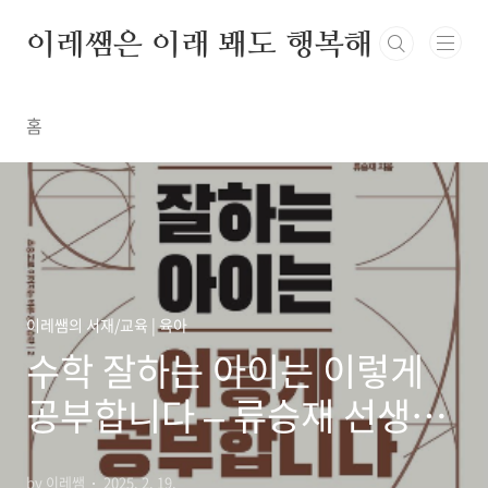
본문 바로가기
이레쌤은 이래 봬도 행복해
홈
이레쌤의 서재/교육 | 육아
수학 잘하는 아이는 이렇게
공부합니다 – 류승재 선생님
의 공부법 공개!
by 이레쌤
2025. 2. 19.