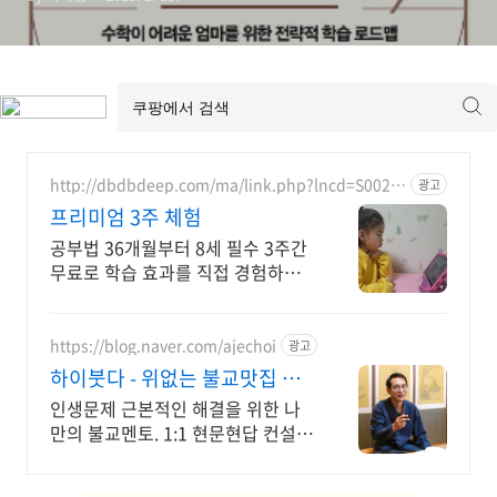
http://dbdbdeep.com/ma/link.php?lncd=S0027
광고
7758TC05832023X
프리미엄 3주 체험
공부법 36개월부터 8세 필수 3주간
무료로 학습 효과를 직접 경험하세
요.
https://blog.naver.com/ajechoi
광고
하이붓다 - 위없는 불교맛집 지
공선사TV 유튜브 운영
인생문제 근본적인 해결을 위한 나
만의 불교멘토. 1:1 현문현답 컨설팅
바른수행. 사주알고리즘, 붓다 장애
를 말하다(2016우수출판콘텐츠) 저